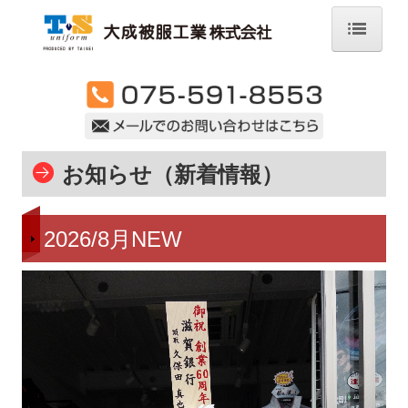
ホーム
会社案内
事業内容
お知らせ（新着情報）
取扱い商品ラインナップ/メーカー
当社の強み
2026/8月NEW
オンラインショップ
店舗紹介
採用情報
お問合せ・資料請求