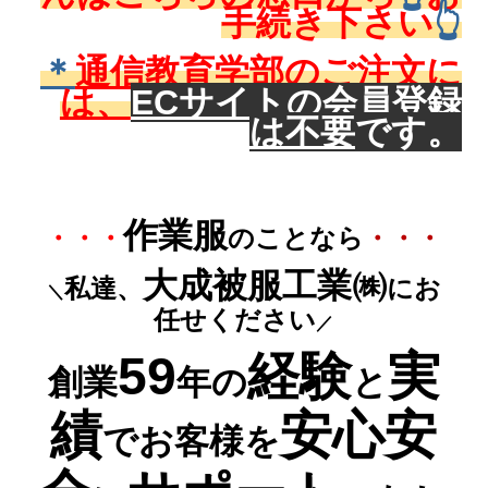
手続き下さい
👆
＊
通信教育学部のご注文に
は、
ECサイトの会員登録
は不要
です。
作業服
・・・
のことなら
・・・
大成被服工業㈱
私達
、
にお
＼
任せください
／
59
経験
実
創業
年の
と
績
安心安
でお客様
を