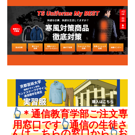
👆
＊通信教育学部ご注文専
用窓口です
👆
通信の生徒さ
んはこちらの窓口から
👆
お