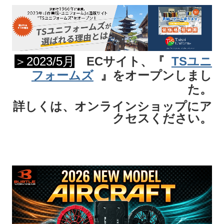
サイトマップ
アクセスマップ
京都芸術大学ランドスケープ通信課学生限定
＞2023/5月
ECサイト
、『
TSユニ
フォームズ
』をオープンしまし
警備服
た。
お知らせ（新着情報）
詳しくは、オンラインショップにア
クセスください。