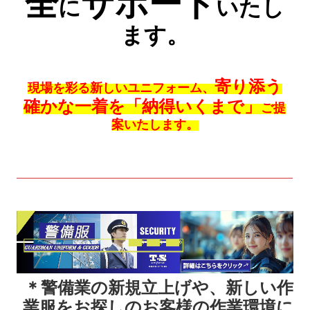
全
サポート
に
いたし
ます。
寄り添う
現場
を
彩る新しいユニフォーム
、
確かな一着
を
「
納得いくまで
」
ご
提
案
いたします。
＊
警備業の新規立上げや、新しい作
業服をお探しのお客様の作業環境に