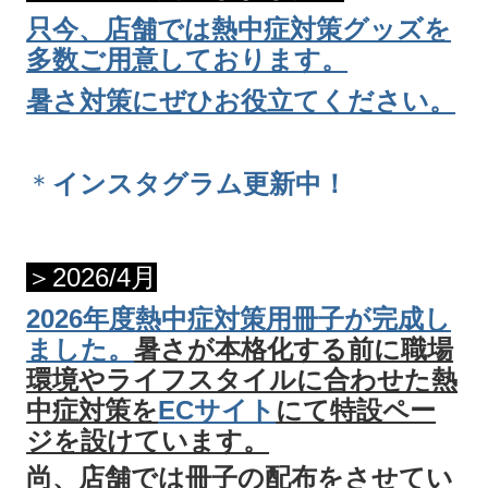
只今、店舗では熱中症対策グッズを
多数ご用意しております。
暑さ対策にぜひお役立てください。
＊
インスタグラム更新中！
＞2026/4月
2026年度
熱中症対策用冊子が完成し
ました。
暑さが本格化する前に職場
環境やライフスタイルに合わせた
熱
中症対策を
ECサイト
にて特設ペー
ジを設けています。
尚、店舗では冊子の配布をさせてい