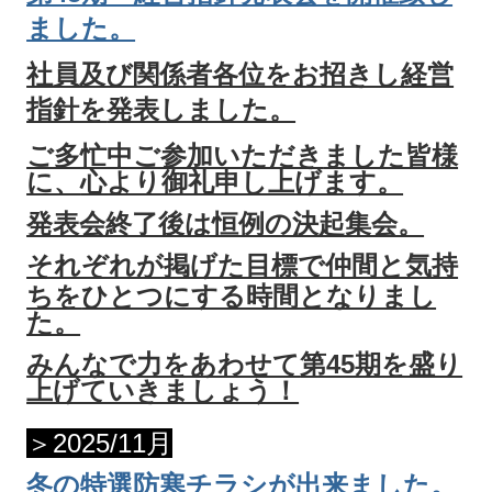
ました。
社員及び関係者各位をお招きし経営
指針を
発表しました。
ご多忙中ご参加いただき
ました皆様
に、
心より御礼申し上げます。
発表会終了後は恒例の決起集会。
それぞれが掲げた目標で仲間と気持
ちを
ひとつにする時間となりまし
た。
みんなで力をあわせて
第45期を盛り
上げていきましょう！
＞2025/11月
冬の特選防寒チラシが出来ました。